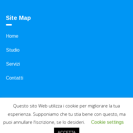
Site Map
Home
Studio
Servizi
Contatti
Questo sito Web utilizza i cookie per migliorare la tua
esperienza. Supponiamo che tu stia bene con questo, ma
Development SoftPc.it - Dr. Castellaneta © 2019 / All
puoi annullare l'iscrizione, se lo desideri.
Cookie settings
Rights Reserved
ACCETTA